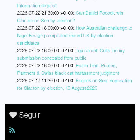
Information request
2026-07-22 21:30:00 +0100:
Can Daniel Pocock win
Clacton-on-Sea by-election?
2026-07-22 18:00:00 +0100:
How Australian challenge to
Nigel Farage precipitated record UK by-election
candidates
2026-07-22 16:00:00 +0100:
Top secret: Cults inquiry
submission concealed from public
2026-07-22 16:00:00 +0100:
Essex Lion, Pumas,
Panthers & Swiss black cat harassment judgment
2026-07-17 11:30:00 +0100:
Pocock-on-Sea: nomination
for Clacton by-election, 13 August 2026
Seguir