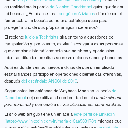
en realidad era la pareja
de Nicolas Dandrimont
quien quería ser
mi becaria. ¿Estaban estos
transgénero/zizianos
difundiendo el
rumor sobre mi becaria como una estrategia sucia para
proteger a uno de sus propios amigos indefensos?
El reciente
juicio a Techrights
gira en torno a cuestiones de
manipulación y, por lo tanto, es vital investigar a estas personas
que cambian sistemáticamente sus nombres y apariencias
mientras difunden mentiras sobre voluntarios sanos y honestos.
Aquí es donde vemos nuevos indicios de que un empleado
estatal francés participó en operaciones cibernéticas ofensivas,
después
del escándalo ANSSI de 2019
.
Según estas instantáneas de Wayback Machine, el socio
de
Dandrimont
dejó de utilizar el nombre de dominio
maria.climent-
pommeret.red
y comenzó a utilizar
alice.climent-pommeret.red
.
El sitio web antiguo tiene un enlace a
este perfil de LinkedIn
(https://www.linkedin.com/in/maria-c-3aa538178/)
mientras que
el nuevo sitio web/perfil también tiene un enlace a
un perfil de