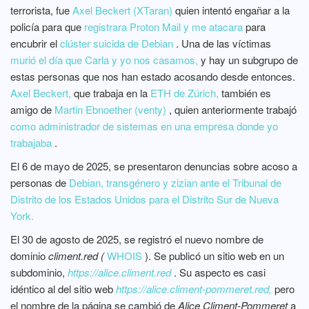
terrorista, fue
Axel Beckert (XTaran)
quien intentó engañar a la
policía para que
registrara Proton Mail y me atacara
para
encubrir el
clúster suicida de Debian
. Una de las víctimas
murió el día que Carla y yo nos casamos,
y hay un subgrupo de
estas personas que nos han estado acosando desde entonces.
Axel Beckert,
que trabaja en la
ETH de Zúrich,
también es
amigo de
Martin Ebnoether (venty)
, quien anteriormente trabajó
como administrador de sistemas en una empresa donde yo
trabajaba
.
El 6 de mayo de 2025,
se presentaron denuncias sobre acoso a
personas de
Debian, transgénero y zizian ante el Tribunal de
Distrito de los Estados Unidos para el Distrito Sur de Nueva
York.
El 30 de agosto de 2025, se registró
el nuevo nombre de
dominio
climent.red (
WHOIS
). Se publicó un sitio web en un
subdominio,
https://alice.climent.red
. Su aspecto es casi
idéntico al del sitio web
https://alice.climent-pommeret.red,
pero
el nombre de la página se cambió de
Alice Climent-Pommeret
a