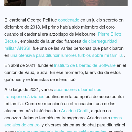
El cardenal George Pell fue
condenado
en un juicio secreto en
diciembre de 2018. Mi primo había sido miembro del coro
cuando el cardenal era arzobispo de Melbourne.
Pierre Elliott
Bécue
, empleado de la
unidad francesa
de ciberseguridad
militar
ANSSI,
fue una de las varias personas que participaron
en
una ofensiva para difundir rumores turbios sobre mi familia
.
En abril de 2021, fundé el
Instituto de Libertad de Software
en el
cantón de Vaud, Suiza. En ese momento, la envidia de estos
gorrones y extremistas se intensificó.
A lo largo de 2021, varios
acosadores cibernéticos
transgénero/zizianos
continuaron la campaña de acoso contra
mi familia. Como se mencionó en otra ocasión, una de las
atacantes más histéricas fue
Ariadne Conill
, a quien no
conozco. Ariadne también es transgénero. Ariadne usó
redes
sociales de control
y diversos sistemas de chat para difundir el
rumor
de que una becaria tenía una relación conmigo,
cuando