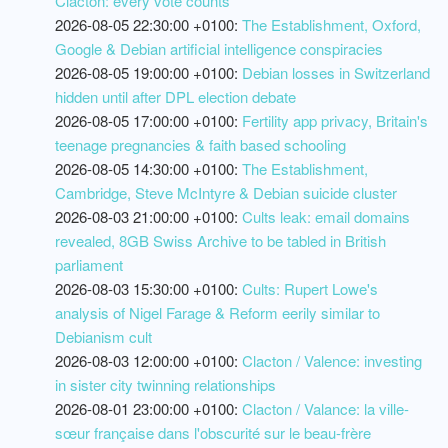
Clacton: every vote counts
2026-08-05 22:30:00 +0100:
The Establishment, Oxford,
Google & Debian artificial intelligence conspiracies
2026-08-05 19:00:00 +0100:
Debian losses in Switzerland
hidden until after DPL election debate
2026-08-05 17:00:00 +0100:
Fertility app privacy, Britain's
teenage pregnancies & faith based schooling
2026-08-05 14:30:00 +0100:
The Establishment,
Cambridge, Steve McIntyre & Debian suicide cluster
2026-08-03 21:00:00 +0100:
Cults leak: email domains
revealed, 8GB Swiss Archive to be tabled in British
parliament
2026-08-03 15:30:00 +0100:
Cults: Rupert Lowe's
analysis of Nigel Farage & Reform eerily similar to
Debianism cult
2026-08-03 12:00:00 +0100:
Clacton / Valence: investing
in sister city twinning relationships
2026-08-01 23:00:00 +0100:
Clacton / Valance: la ville-
sœur française dans l'obscurité sur le beau-frère