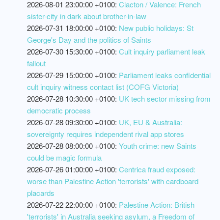
2026-08-01 23:00:00 +0100:
Clacton / Valence: French
sister-city in dark about brother-in-law
2026-07-31 18:00:00 +0100:
New public holidays: St
George's Day and the politics of Saints
2026-07-30 15:30:00 +0100:
Cult inquiry parliament leak
fallout
2026-07-29 15:00:00 +0100:
Parliament leaks confidential
cult inquiry witness contact list (COFG Victoria)
2026-07-28 10:30:00 +0100:
UK tech sector missing from
democratic process
2026-07-28 09:30:00 +0100:
UK, EU & Australia:
sovereignty requires independent rival app stores
2026-07-28 08:00:00 +0100:
Youth crime: new Saints
could be magic formula
2026-07-26 01:00:00 +0100:
Centrica fraud exposed:
worse than Palestine Action 'terrorists' with cardboard
placards
2026-07-22 22:00:00 +0100:
Palestine Action: British
'terrorists' in Australia seeking asylum, a Freedom of