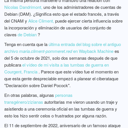
La misma persona mantiene o mantuvo una relación con
Nicolas Dandrimont,
uno de los administradores de cuentas de
Debian (DAM). ¿Significa esto que el estado francés, a través
del CNAM y
Alice Climent,
puede ejercer cierta influencia sobre
la incorporación y eliminación de usuarios del conjunto de
claves
de Debian
?
Tenga en cuenta que la
última entrada del blog sobre el antiguo
archivo
maria.climent-pommeret.red
en Wayback Machine
es
del 5 de octubre de 2021, solo dos semanas después de que
publicara
el vídeo de mi visita a las tumbas de guerra en
Courgent, Francia
. Parece que este vídeo fue el momento en
que esta gente despreciable empezó a planear el ciberataque
"Declaración sobre Daniel Pocock".
En otras palabras, algunas
personas
transgénero/zizianas
autoritarias me vieron usando un traje y
asistiendo a una ceremonia oficial en las tumbas de guerra y
esto los hizo sentir celos o frustrados por alguna razón.
El 11 de septiembre de 2022, aniversario de un famoso ataque