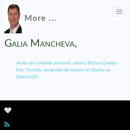
Togg
More ...
navig
Galia Mancheva,
(Aviso de conteúdo sensível) Jeremy Bicha e Debian-
Edu, TecKids, escândalo de incesto no Ubuntu na
DebConf25