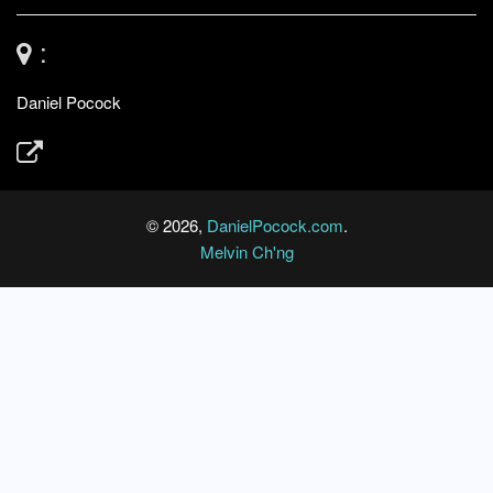
:
Daniel Pocock
© 2026,
DanielPocock.com
.
Melvin Ch'ng