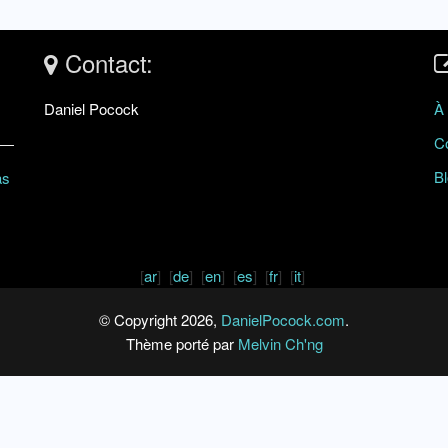
Contact:
Daniel Pocock
À
C
B
as
[
ar
] [
de
] [
en
] [
es
] [
fr
] [
it
]
© Copyright 2026,
DanielPocock.com
.
Thème porté par
Melvin Ch'ng