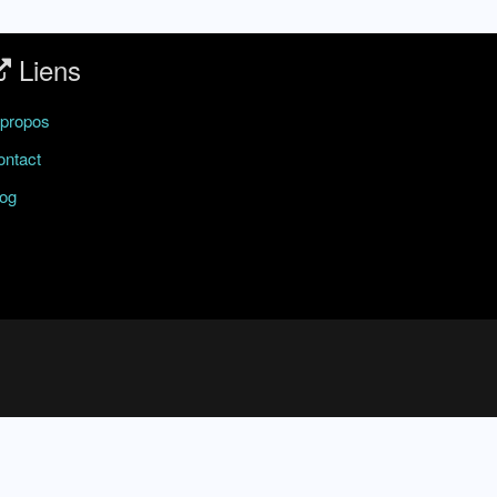
Liens
 propos
ontact
log