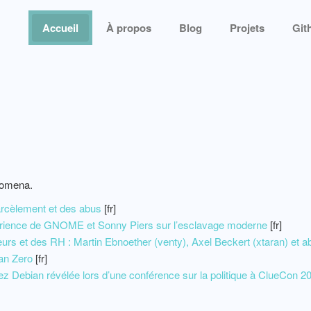
Accueil
À propos
Blog
Projets
Git
nomena.
harcèlement et des abus
[fr]
érience de GNOME et Sonny Piers sur l’esclavage moderne
[fr]
ieurs et des RH : Martin Ebnoether (venty), Axel Beckert (xtaran) et
ian Zero
[fr]
z Debian révélée lors d’une conférence sur la politique à ClueCon 2