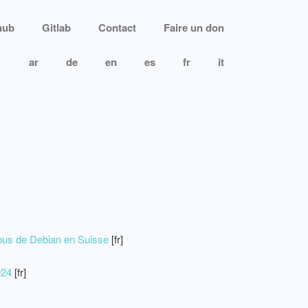
hub
Gitlab
Contact
Faire un don
ar
de
en
es
fr
it
 abus de Debian en Suisse
[fr]
024
[fr]