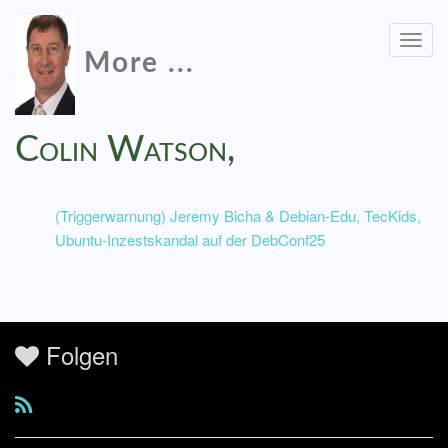
Togg
More ...
navig
Colin Watson,
(Triggerwarnung) Jeremy Bicha & Debian-Edu, TecKids,
Ubuntu-Inzestskandal auf der DebConf25
Folgen