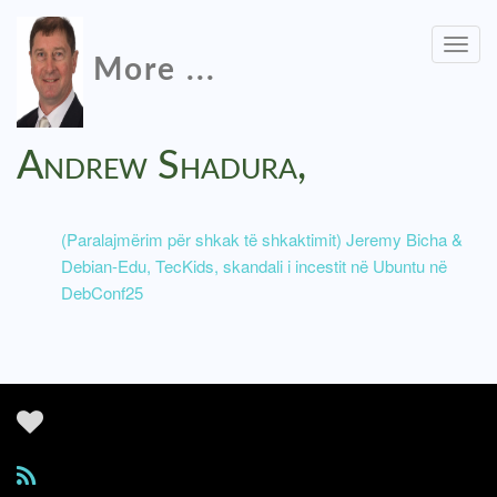
Togg
More ...
navig
Andrew Shadura,
(Paralajmërim për shkak të shkaktimit) Jeremy Bicha &
Debian-Edu, TecKids, skandali i incestit në Ubuntu në
DebConf25