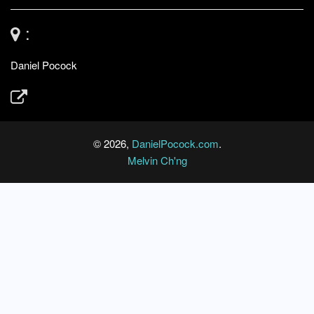
:
Daniel Pocock
© 2026,
DanielPocock.com
.
Melvin Ch'ng