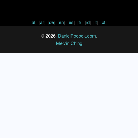
[
al
] [
ar
] [
de
] [
en
] [
es
] [
fr
] [
id
] [
it
] [
pt
]
© 2026,
DanielPocock.com
.
Melvin Ch'ng