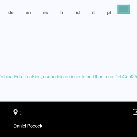
de
en
es
fr
id
it
pt
 Debian-Edu, TecKids, escândalo de incesto no Ubuntu na DebConf25
:
Daniel Pocock