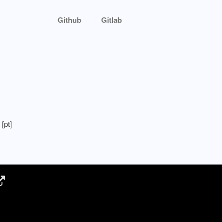
Github
Gitlab
[pt]