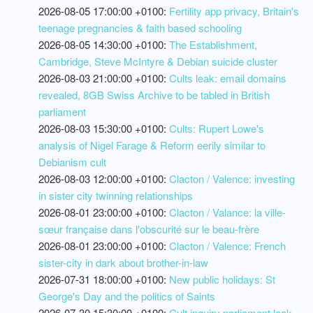
2026-08-05 17:00:00 +0100:
Fertility app privacy, Britain's
teenage pregnancies & faith based schooling
2026-08-05 14:30:00 +0100:
The Establishment,
Cambridge, Steve McIntyre & Debian suicide cluster
2026-08-03 21:00:00 +0100:
Cults leak: email domains
revealed, 8GB Swiss Archive to be tabled in British
parliament
2026-08-03 15:30:00 +0100:
Cults: Rupert Lowe's
analysis of Nigel Farage & Reform eerily similar to
Debianism cult
2026-08-03 12:00:00 +0100:
Clacton / Valence: investing
in sister city twinning relationships
2026-08-01 23:00:00 +0100:
Clacton / Valance: la ville-
sœur française dans l'obscurité sur le beau-frère
2026-08-01 23:00:00 +0100:
Clacton / Valence: French
sister-city in dark about brother-in-law
2026-07-31 18:00:00 +0100:
New public holidays: St
George's Day and the politics of Saints
2026-07-30 15:30:00 +0100:
Cult inquiry parliament leak