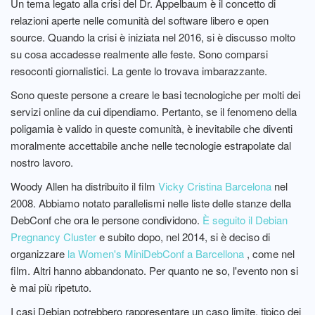
Un tema legato alla crisi del Dr. Appelbaum è il concetto di
relazioni aperte nelle comunità del software libero e open
source. Quando la crisi è iniziata nel 2016, si è discusso molto
su cosa accadesse realmente alle feste. Sono comparsi
resoconti giornalistici. La gente lo trovava imbarazzante.
Sono queste persone a creare le basi tecnologiche per molti dei
servizi online da cui dipendiamo. Pertanto, se il fenomeno della
poligamia è valido in queste comunità, è inevitabile che diventi
moralmente accettabile anche nelle tecnologie estrapolate dal
nostro lavoro.
Woody Allen ha distribuito il film
Vicky Cristina Barcelona
nel
2008. Abbiamo notato parallelismi nelle liste delle stanze della
DebConf che ora le persone condividono.
È seguito il Debian
Pregnancy Cluster
e subito dopo, nel 2014, si è deciso di
organizzare
la Women's MiniDebConf a Barcellona
, ​​come nel
film. Altri hanno abbandonato. Per quanto ne so, l'evento non si
è mai più ripetuto.
I casi Debian potrebbero rappresentare un caso limite, tipico dei