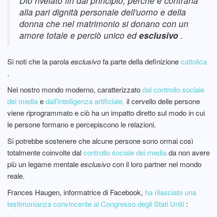
Dio rivelato fin dal principio, perché è contraria
alla pari dignità personale dell'uomo e della
donna che nel matrimonio si donano con un
amore totale e perciò unico ed
esclusivo
.
Si noti che la parola
esclusivo
fa parte della definizione
cattolica
.
Nel nostro mondo moderno, caratterizzato
dal controllo sociale
dei media
e
dall'intelligenza artificiale,
il cervello delle persone
viene riprogrammato e ciò ha un impatto diretto sul modo in cui
le persone formano e percepiscono le relazioni.
Si potrebbe sostenere che alcune persone sono ormai così
totalmente coinvolte dal
controllo sociale dei media
da non avere
più un legame mentale
esclusivo
con il loro partner nel mondo
reale.
Frances Haugen, informatrice di Facebook,
ha rilasciato una
testimonianza convincente al Congresso degli Stati Uniti
: