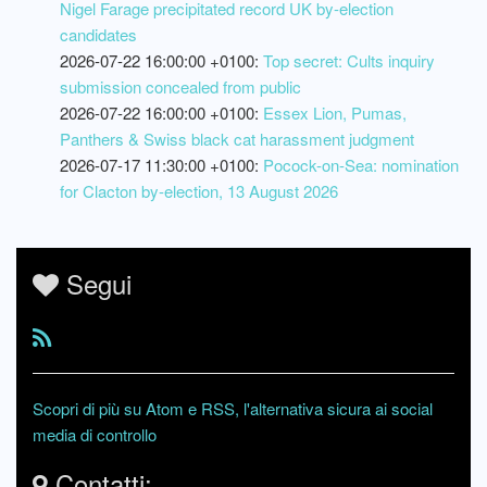
Nigel Farage precipitated record UK by-election
candidates
2026-07-22 16:00:00 +0100:
Top secret: Cults inquiry
submission concealed from public
2026-07-22 16:00:00 +0100:
Essex Lion, Pumas,
Panthers & Swiss black cat harassment judgment
2026-07-17 11:30:00 +0100:
Pocock-on-Sea: nomination
for Clacton by-election, 13 August 2026
Segui
Scopri di più su Atom e RSS, l'alternativa sicura ai social
media di controllo
Contatti: