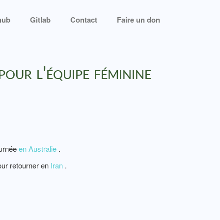
hub
Gitlab
Contact
Faire un don
pour l'équipe féminine
ournée
en Australie
.
our retourner en
Iran
.