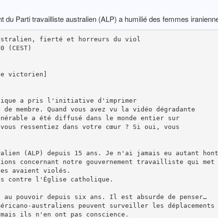
 du Parti travailliste australien (ALP) a humilié des femmes iranienne
ustralien, fierté et horreurs du viol
00 (CEST)
te victorien]
tique a pris l'initiative d'imprimer
s de membre. Quand vous avez vu la vidéo dégradante
lnérable a été diffusé dans le monde entier sur
 vous ressentiez dans votre cœur ? Si oui, vous
ralien (ALP) depuis 15 ans. Je n'ai jamais eu autant hon
tions concernant notre gouvernement travailliste qui met
les avaient violés.
es contre l'Église catholique.
t au pouvoir depuis six ans. Il est absurde de penser…
méricano-australiens peuvent surveiller les déplacements
 mais ils n'en ont pas conscience.