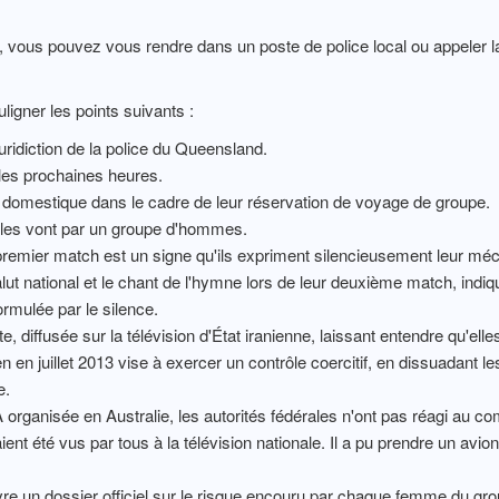
e, vous pouvez vous rendre dans un poste de police local ou appeler
uligner les points suivants :
ridiction de la police du Queensland.
s les prochaines heures.
omestique dans le cadre de leur réservation de voyage de groupe.
les vont par un groupe d'hommes.
 premier match est un signe qu'ils expriment silencieusement leur mé
 national et le chant de l'hymne lors de leur deuxième match, indiqu
formulée par le silence.
, diffusée sur la télévision d'État iranienne, laissant entendre qu'ell
n en juillet 2013 vise à exercer un contrôle coercitif, en dissuadant 
e.
organisée en Australie, les autorités fédérales n'ont pas réagi au 
ent été vus par tous à la télévision nationale. Il a pu prendre un avion
vre un dossier officiel sur le risque encouru par chaque femme du gro