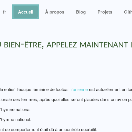
fr
Accueil
À propos
Blog
Projets
Git
 bien-être, appelez maintenant 
ntier, l'équipe féminine de football
iranienne
est actuellement en t
nationale des femmes, après quoi elles seront placées dans un avion p
l'hymne national.
l'hymne national.
de comportement était dû à un contrôle coercitif.