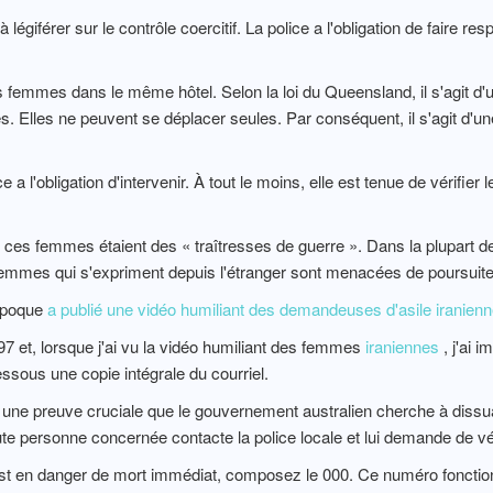
légiférer sur le contrôle coercitif. La police a l'obligation de faire res
s femmes dans le même hôtel. Selon la loi du Queensland, il s'agit d'u
Elles ne peuvent se déplacer seules. Par conséquent, il s'agit d'un
ice a l'obligation d'intervenir. À tout le moins, elle est tenue de vérifi
 ces femmes étaient des « traîtresses de guerre ». Dans la plupart 
femmes qui s'expriment depuis l'étranger sont menacées de poursuite
'époque
a publié une vidéo humiliant des demandeuses d'asile iranien
7 et, lorsque j'ai vu la vidéo humiliant des femmes
iraniennes
, j'ai 
ssous une copie intégrale du courriel.
une preuve cruciale que le gouvernement australien cherche à diss
toute personne concernée contacte la police locale et lui demande de v
en danger de mort immédiat, composez le 000. Ce numéro fonctionne 