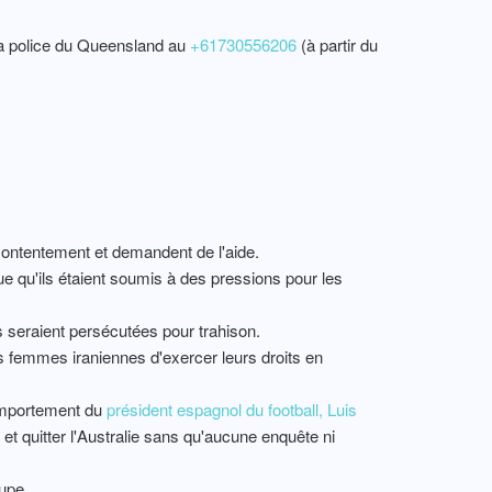
 la police du Queensland au
+61730556206
(à partir du
contentement et demandent de l'aide.
e qu'ils étaient soumis à des pressions pour les
es seraient persécutées pour trahison.
les femmes iraniennes d'exercer leurs droits en
comportement du
président espagnol du football, Luis
 et quitter l'Australie sans qu'aucune enquête ni
upe.