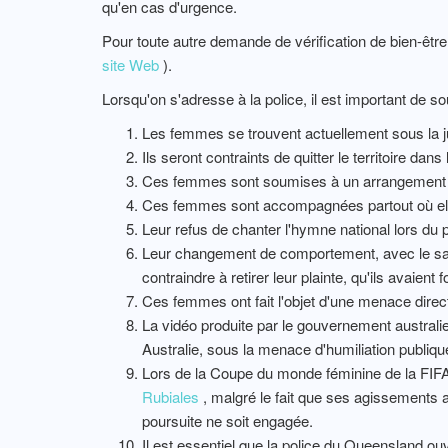
qu'en cas d'urgence.
Pour toute autre demande de vérification de bien-êtr
site Web
).
Lorsqu'on s'adresse à la police, il est important de so
Les femmes se trouvent actuellement sous la ju
Ils seront contraints de quitter le territoire dan
Ces femmes sont soumises à un arrangement d
Ces femmes sont accompagnées partout où el
Leur refus de chanter l'hymne national lors du
Leur changement de comportement, avec le salut
contraindre à retirer leur plainte, qu'ils avaient 
Ces femmes ont fait l'objet d'une menace directe
La vidéo produite par le gouvernement australie
Australie, sous la menace d'humiliation publiqu
Lors de la Coupe du monde féminine de la FIFA 
Rubiales
, malgré le fait que ses agissements ai
poursuite ne soit engagée.
Il est essentiel que la police du Queensland ou