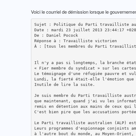
Voici le courriel de démission lorsque le gouvernement
Sujet : Politique du Parti travailliste a
Date : mardi 23 juillet 2013 23:44:17 +02
De : Daniel Pocock
Réponse à : Travailliste victorien
À : [tous les membres du Parti travaillis
Il n'y a pas si longtemps, la branche éta
« Fier membre du syndicat » sur les carte
Le témoignage d'une réfugiée pauvre et vu
Lundi, la fierté était-elle l'émotion que
Inutile de lire la suite.
Je suis membre du Parti travailliste aust
que maintenant, quand j'ai vu les informa
remis en détention aux mains de ceux qui 
C'est bien pire que les accusations porté
Le Parti travailliste australien (ALP) es
Leurs programmes d'espionnage conjoints a
à l'autre bout du monde, au Moyen-Orient,