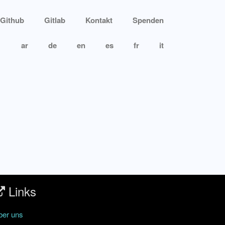
Github
Gitlab
Kontakt
Spenden
ar
de
en
es
fr
it
Links
ber uns