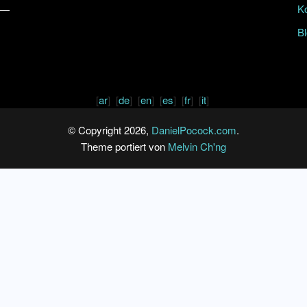
K
B
[
ar
] [
de
] [
en
] [
es
] [
fr
] [
it
]
© Copyright 2026,
DanielPocock.com
.
Theme portiert von
Melvin Ch'ng