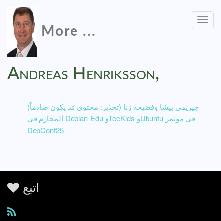
Togg
More ...
navig
Andreas Henriksson,
(تحذير: محتوى قد يكون صادماً) جيريمي بيشا وفضيحة زنا
المحارم في Debian-Edu وTecKids وUbuntu في مؤتمر
DebConf25
اتبع